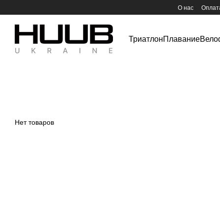
Перейти к основному контенту
О нас
Оплата
Триатлон
Плавание
Вело
Нет товаров