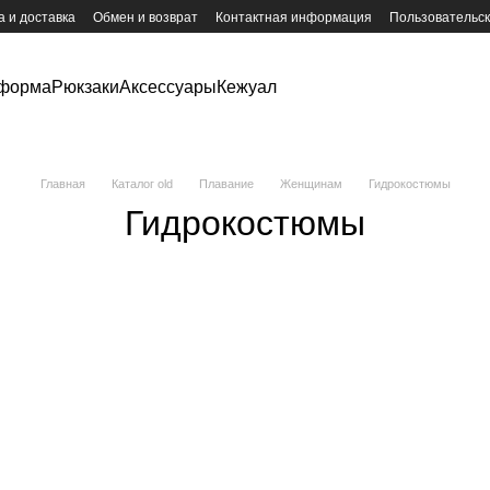
 и доставка
Обмен и возврат
Контактная информация
Пользовательс
форма
Рюкзаки
Аксессуары
Кежуал
Главная
Каталог old
Плавание
Женщинам
Гидрокостюмы
Гидрокостюмы