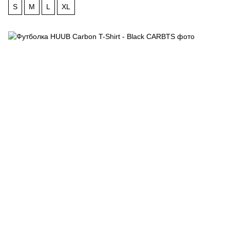
S
M
L
XL