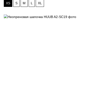
XS
S
M
L
XL