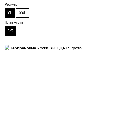
Размер
XL
XXL
Плавучість
3:5