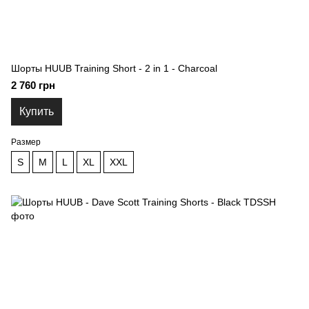
Шорты HUUB Training Short - 2 in 1 - Charcoal
2 760 грн
Купить
Размер
S
M
L
XL
XXL