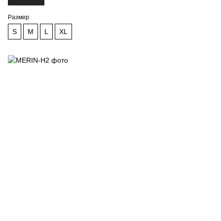
Размер
S
M
L
XL