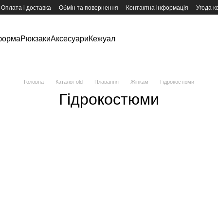
Оплата і доставка
Обмін та повернення
Контактна інформація
Угода к
форма
Рюкзаки
Аксесуари
Кежуал
Головна
Каталог old
Плавання
Жінкам
Гідрокостюми
Гідрокостюми