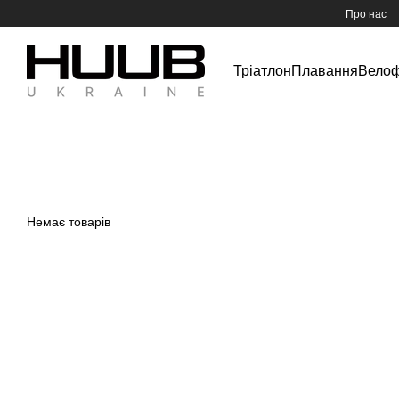
Перейти до основного контенту
Про нас
Тріатлон
Плавання
Вело
Немає товарів