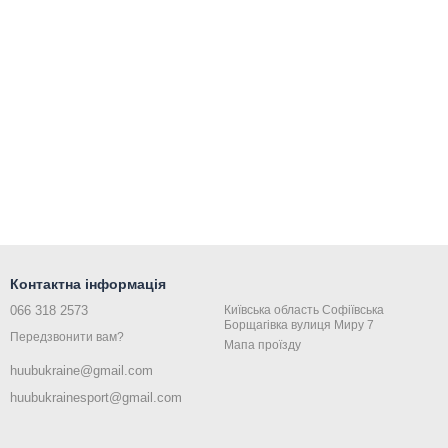
Контактна інформація
066 318 2573
Київська область Coфiївська
Борщагiвка вулиця Миру 7
Передзвонити вам?
Мапа проїзду
huubukraine@gmail.com
huubukrainesport@gmail.com