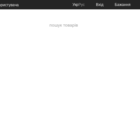
Укр
Рус
Вхід
Бажання
ористувача