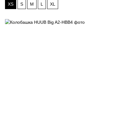
XS
S
M
L
XL