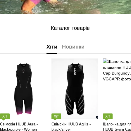
Каталог товарів
Хіти
Новинки
Хіт
Хіт
Хіт
Свімскін HUUB Aura -
Свімскін HUUB Agilis -
Шапочка для п
black/purple - Women
black/silver
HUUB Swim Cap