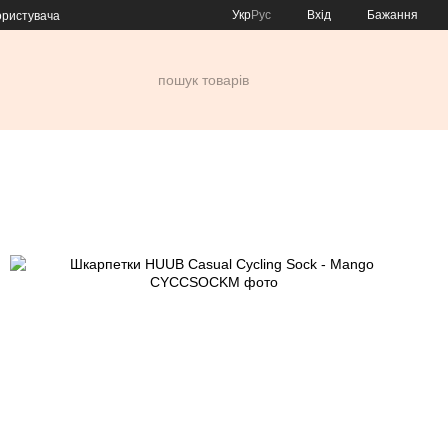
Укр
Рус
Вхід
Бажання
ористувача