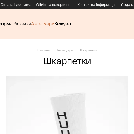
Оплата і доставка
Обмін та повернення
Контактна інформація
Угода к
форма
Рюкзаки
Аксесуари
Кежуал
Головна
Аксесуари
Шкарпетки
Шкарпетки