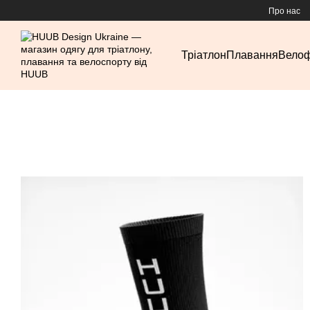
Перейти до основного контенту
Про нас
Тріатлон
Плавання
Вело