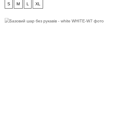
S
M
L
XL