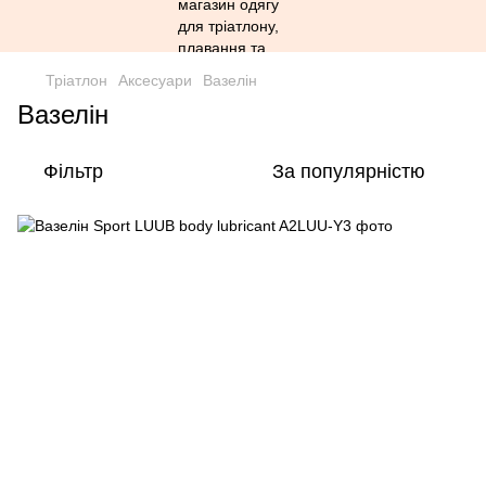
Тріатлон
Аксесуари
Вазелін
Вазелін
Фільтр
За популярністю