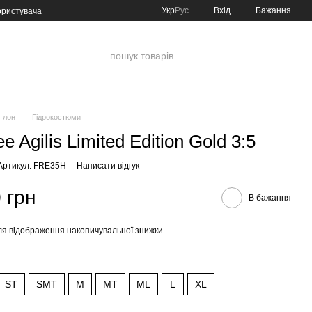
Укр
Рус
Вхід
Бажання
ористувача
атлон
Гідрокостюми
e Agilis Limited Edition Gold 3:5
Артикул: FRE35H
Написати відгук
 грн
В бажання
я відображення накопичувальної знижки
ST
SMT
M
MT
ML
L
XL