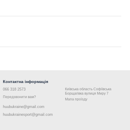
Контактна інформація
066 318 2573
Київська область Coфiївська
Борщагiвка вулиця Миру 7
Передзвонити вам?
Мапа проїзду
huubukraine@gmail.com
huubukrainesport@gmail.com