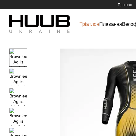
Перейти до основного контенту
Про нас
Тріатлон
Плавання
Вело