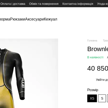
Оплата і доставка
Обмін та повернення
Контактна інформація
Угода к
форма
Рюкзаки
Аксесуари
Кежуал
Головна
Трі
Brownle
В наявності
40 850
Увійти
дл
%
Розмір
XS
S