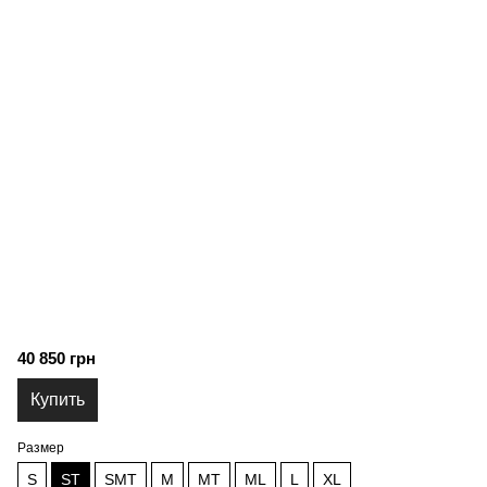
40 850 грн
Купить
Размер
S
ST
SMT
M
MT
ML
L
XL