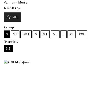
Varman - Men's
40 850 грн
Купить
Размер
S
ST
SMT
M
MT
ML
L
XL
XXL
Плавучість
3:5