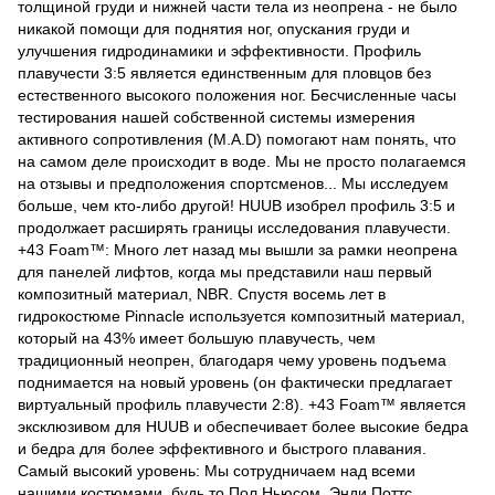
толщиной груди и нижней части тела из неопрена - не было
никакой помощи для поднятия ног, опускания груди и
улучшения гидродинамики и эффективности. Профиль
плавучести 3:5 является единственным для пловцов без
естественного высокого положения ног. Бесчисленные часы
тестирования нашей собственной системы измерения
активного сопротивления (M.A.D) помогают нам понять, что
на самом деле происходит в воде. Мы не просто полагаемся
на отзывы и предположения спортсменов... Мы исследуем
больше, чем кто-либо другой! HUUB изобрел профиль 3:5 и
продолжает расширять границы исследования плавучести.
+43 Foam™: Много лет назад мы вышли за рамки неопрена
для панелей лифтов, когда мы представили наш первый
композитный материал, NBR. Спустя восемь лет в
гидрокостюме Pinnacle используется композитный материал,
который на 43% имеет большую плавучесть, чем
традиционный неопрен, благодаря чему уровень подъема
поднимается на новый уровень (он фактически предлагает
виртуальный профиль плавучести 2:8). +43 Foam™ является
эксклюзивом для HUUB и обеспечивает более высокие бедра
и бедра для более эффективного и быстрого плавания.
Самый высокий уровень: Мы сотрудничаем над всеми
нашими костюмами, будь то Пол Ньюсом, Энди Поттс,