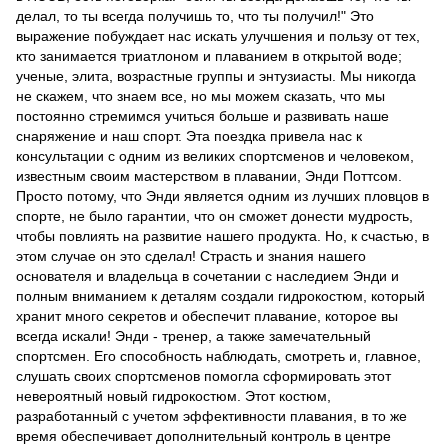
делал, то ты всегда получишь то, что ты получил!" Это
выражение побуждает нас искать улучшения и пользу от тех,
кто занимается триатлоном и плаванием в открытой воде;
ученые, элита, возрастные группы и энтузиасты. Мы никогда
не скажем, что знаем все, но мы можем сказать, что мы
постоянно стремимся учиться больше и развивать наше
снаряжение и наш спорт. Эта поездка привела нас к
консультации с одним из великих спортсменов и человеком,
известным своим мастерством в плавании, Энди Поттсом.
Просто потому, что Энди является одним из лучших пловцов в
спорте, не было гарантии, что он сможет донести мудрость,
чтобы повлиять на развитие нашего продукта. Но, к счастью, в
этом случае он это сделал! Страсть и знания нашего
основателя и владельца в сочетании с наследием Энди и
полным вниманием к деталям создали гидрокостюм, который
хранит много секретов и обеспечит плавание, которое вы
всегда искали! Энди - тренер, а также замечательный
спортсмен. Его способность наблюдать, смотреть и, главное,
слушать своих спортсменов помогла сформировать этот
невероятный новый гидрокостюм. Этот костюм,
разработанный с учетом эффективности плавания, в то же
время обеспечивает дополнительный контроль в центре