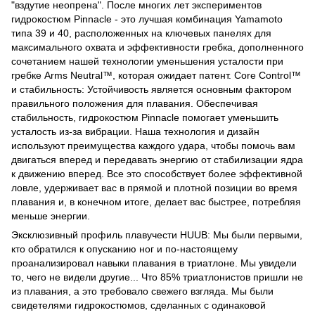
"вздутие неопрена". После многих лет экспериментов
гидрокостюм Pinnacle - это лучшая комбинация Yamamoto
типа 39 и 40, расположенных на ключевых панелях для
максимального охвата и эффективности гребка, дополненного
сочетанием нашей технологии уменьшения усталости при
гребке Arms Neutral™, которая ожидает патент. Core Control™
и стабильность: Устойчивость является основным фактором
правильного положения для плавания. Обеспечивая
стабильность, гидрокостюм Pinnacle помогает уменьшить
усталость из-за вибрации. Наша технология и дизайн
используют преимущества каждого удара, чтобы помочь вам
двигаться вперед и передавать энергию от стабилизации ядра
к движению вперед. Все это способствует более эффективной
ловле, удерживает вас в прямой и плотной позиции во время
плавания и, в конечном итоге, делает вас быстрее, потребляя
меньше энергии.
Эксклюзивный профиль плавучести HUUB: Мы были первыми,
кто обратился к опусканию ног и по-настоящему
проанализировал навыки плавания в триатлоне. Мы увидели
то, чего не видели другие... Что 85% триатлонистов пришли не
из плавания, а это требовало свежего взгляда. Мы были
свидетелями гидрокостюмов, сделанных с одинаковой