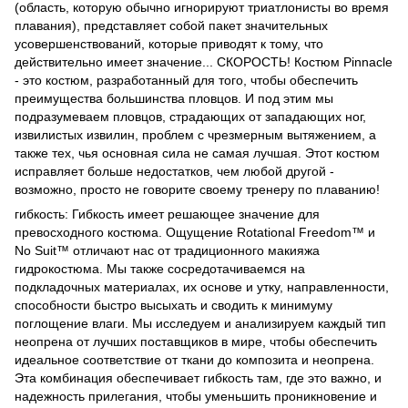
(область, которую обычно игнорируют триатлонисты во время
плавания), представляет собой пакет значительных
усовершенствований, которые приводят к тому, что
действительно имеет значение... СКОРОСТЬ! Костюм Pinnacle
- это костюм, разработанный для того, чтобы обеспечить
преимущества большинства пловцов. И под этим мы
подразумеваем пловцов, страдающих от западающих ног,
извилистых извилин, проблем с чрезмерным вытяжением, а
также тех, чья основная сила не самая лучшая. Этот костюм
исправляет больше недостатков, чем любой другой -
возможно, просто не говорите своему тренеру по плаванию!
гибкость: Гибкость имеет решающее значение для
превосходного костюма. Ощущение Rotational Freedom™ и
No Suit™ отличают нас от традиционного макияжа
гидрокостюма. Мы также сосредотачиваемся на
подкладочных материалах, их основе и утку, направленности,
способности быстро высыхать и сводить к минимуму
поглощение влаги. Мы исследуем и анализируем каждый тип
неопрена от лучших поставщиков в мире, чтобы обеспечить
идеальное соответствие от ткани до композита и неопрена.
Эта комбинация обеспечивает гибкость там, где это важно, и
надежность прилегания, чтобы уменьшить проникновение и