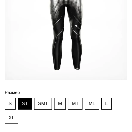
Размер
S
ST
SMT
M
MT
ML
L
XL