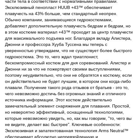
части тела в соответствии с нормативными правилами.
Эксклюзивный пенопласт HUUB +43™ обеспечивает
плавучесть на 43% больше, чем стандартный неопрен.
Обычно компании, занимающиеся гидрокостюмами,
добавляют дополнительную плавучесть бедрам и бедрам, но
в этом костюме материал +43™ проходит за центр плавучести
для максимального подъема ног. Благодаря вкладу Алистера,
Джонни и профессора Хууба Туссена мы теперь с
уверенностью утверждаем, что не существует более быстрого
гидрокостюма. Это то, чего ждал триатлонист,
бескомпромиссный костюм для дня соревнований. Алистер и
Джонни ни за что не пожертвуют своими выступлениями,
поэтому неудивительно, что они не обратятся к костюму, если
он действительно не будет лучшим, в котором они когда-либо
плавали. Получение такого рода отзывов от братьев - это то,
чего невозможно достичь без огромных знаний и отличного
источника информации. Этот костюм действительно
замечательный элемент снаряжения для плавания. Простой,
но невероятно эффективный, оснащенный технологиями,
которые невозможно увидеть, но, как мы говорим, "то, чего вы
не видите, делает вас быстрее". Ключевые особенности:
Эксклюзивная и запатентованная технология Arms Neutral™
обеспечивает абсолютно непревзойденную и