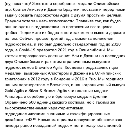
(ну, пока что)! Золотые и серебряные медали Олимпийских
игр, братья Алистер и Джонни Браунли, поставили перед нами
задачу создать гидрокостюм Agilis с двумя простыми целями.
Браунли хотели иметь возможность: Плавайте так, как будто
они не одеты в гидрокостюм на протяжении всего цикла
гребка. Поднимите их бедра и ноги как можно выше и держите
их там. Сейчас прошел третий год с момента появления
гидрокостюма, и это был довольно стандартный год до 2020
года, а Covid-19 превратил 2021 год в Олимпийский. Мы
хотели отпраздновать достижения Али и Джонни на последних
двух Олимпийских играх этим ограниченным выпуском
гидрокостюмов Brownlee Agilis. Костюмы представляют цвет
медалей, выигранных Алистером и Джонни на Олимпийских
триатлонах в 2012 году в Лондоне и 2016 в Рио. Мы гордимся
нашим партнерством с Brownless, и наш ограниченный выпуск
Gold Agilis и Silver & Bronze Agilis чтит золотые медали
Алистера и серебряную и бронзовую медали Джонни.
Ограничено 500 единиц каждого костюма, но с такими же
высококачественными характеристиками,
гидродинамическими знаниями и квалифицированным
дизайном. +43™ Новые материалы плавучести обеспечивают
никогда ранее невиданный подъем ног и плавучесть нижней