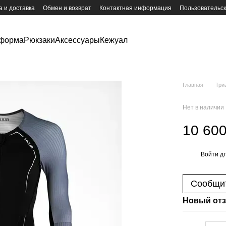
 и доставка
Обмен и возврат
Контактная информация
Пользовательс
форма
Рюкзаки
Аксессуары
Кежуал
Главная
Три
Нет в наличии
10 600
Войти
дл
%
Сообщит
Новый отз