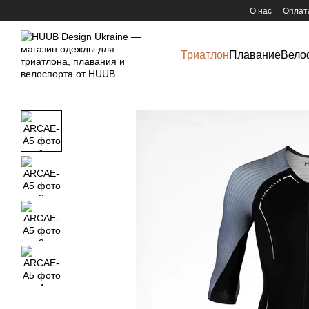
Перейти к основному контенту
О нас
Оплата
Триатлон
Плавание
Вело