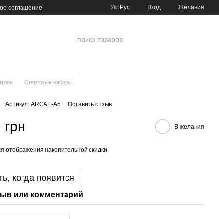
Укр
Рус
Вход
Желания
кое соглашение
атлон
Стартовые наборы
Артикул: ARCAE-A5
Оставить отзыв
 грн
В желания
я отображения накопительной скидки
ь, когда появится
ыв или комментарий