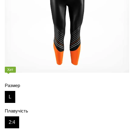
Хит
Размер
L
Плавучість
2:4