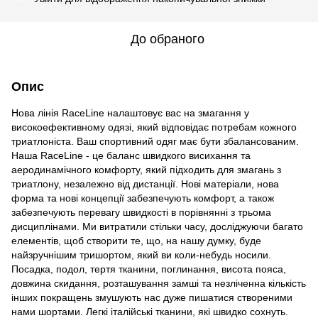
До обраного
Опис
Нова лінія RaceLine налаштовує вас на змагання у
високоефективному одязі, який відповідає потребам кожного
триатлоніста. Ваш спортивний одяг має бути збалансованим.
Наша RaceLine - це баланс швидкого висихання та
аеродинамічного комфорту, який підходить для змагань з
триатлону, незалежно від дистанції. Нові матеріали, нова
форма та нові концепції забезпечують комфорт, а також
забезпечують перевагу швидкості в порівнянні з трьома
дисциплінами. Ми витратили стільки часу, досліджуючи багато
елементів, щоб створити те, що, на нашу думку, буде
найзручнішим тришортом, який ви коли-небудь носили.
Посадка, подол, тертя тканини, поглинання, висота пояса,
довжина скидання, розташування замші та незліченна кількість
інших покращень змушують нас дуже пишатися створеними
нами шортами. Легкі італійські тканини, які швидко сохнуть.