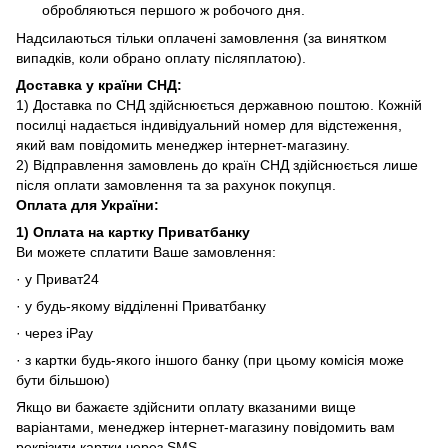
обробляються першого ж робочого дня.
Надсилаються тільки оплачені замовлення (за винятком
випадків, коли обрано оплату післяплатою).
Доставка у країни СНД
:
1) Доставка по СНД здійснюється державною поштою. Кожній
посилці надається індивідуальний номер для відстеження,
який вам повідомить менеджер інтернет-магазину.
2) Відправлення замовлень до країн СНД здійснюється лише
після оплати замовлення та за рахунок покупця.
Оплата для
України
:
1)
Оплата на картку Приватбанку
Ви можете сплатити Ваше замовлення:
· у Приват24
· у будь-якому відділенні Приватбанку
· через iPay
· з картки будь-якого іншого банку (при цьому комісія може
бути більшою)
Якщо ви бажаєте здійснити оплату вказаними вище
варіантами, менеджер інтернет-магазину повідомить вам
реквізити картки через SMS.