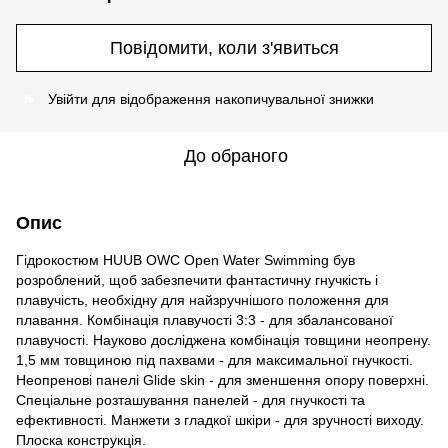
Повідомити, коли з'явиться
Увійти
для відображення накопичувальної знижки
%
До обраного
Опис
Гідрокостюм HUUB OWC Open Water Swimming був
розроблений, щоб забезпечити фантастичну гнучкість і
плавучість, необхідну для найзручнішого положення для
плавання. Комбінація плавучості 3:3 - для збалансованої
плавучості. Науково досліджена комбінація товщини неопрену.
1,5 мм товщиною під пахвами - для максимальної гнучкості.
Неопренові панелі Glide skin - для зменшення опору поверхні.
Спеціальне розташування панелей - для гнучкості та
ефективності. Манжети з гладкої шкіри - для зручності виходу.
Плоска конструкція.