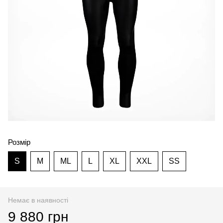
Розмір
S
M
ML
L
XL
XXL
SS
Немає в наявності
9 880 грн