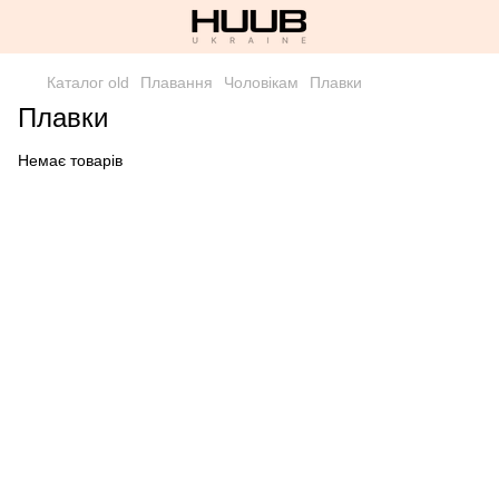
Каталог old
Плавання
Чоловікам
Плавки
Плавки
Немає товарів