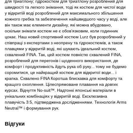
для триатлону; гідрокостюм для триатлону розроблений для
швидкості та легкого знімання, тоді як костюм для чистої води
у відкритій воді розроблений для максимального збільшення
кожного гребка та забезпечення найшвидшого часу у воді, але
він також має елементи дизайну, які можна вбудовано,
оскільки знімати костюм не є обов’язковим, коли годинник
цокає. Наш новий спортивний костюм Lurz був розроблений у
співпраці з експертами з неопрену та гідрокостюмів, а також
плавцями у відкритій воді, які шукають ідеальний костюм,
схвалений FINA. Так, цей костюм повністю схвалений FINA,
розроблений для перегонів і щоденного використання, де
комфорт і продуктивність йдуть рука об руку... тому не будемо
соромитися, це найкращий костюм для відкритої води... і
крапка. Схвалено FINA Коротша блискавка для комфорту та
кращого охоплення. Цілеспрямоване плавання на довгих
курсах. Відчуття No-suit™. Надтонкі японські матеріали в
унікальних комбінаціях у відкритій воді. Ексклюзивна
плавучість 3:5, підтверджена дослідженнями. Технологія Arms
Neutral™ і формування рук.
Відгуки