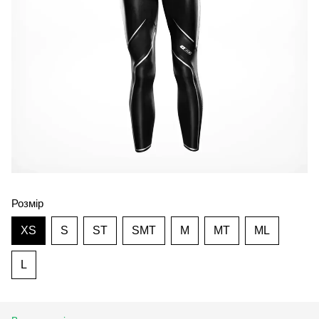
Розмір
XS
S
ST
SMT
M
MT
ML
L