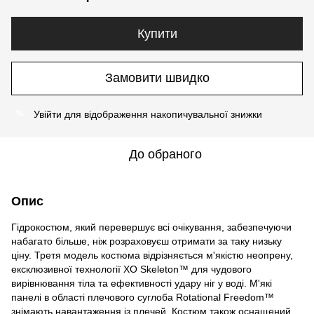
Купити
Замовити швидко
Увійти
для відображення накопичувальної знижки
%
До обраного
Опис
Гідрокостюм, який перевершує всі очікування, забезпечуючи
набагато більше, ніж розраховуєш отримати за таку низьку
ціну. Третя модель костюма відрізняється м'якістю неопрену,
ексклюзивної технології XO Skeleton™ для чудового
вирівнювання тіла та ефективності удару ніг у воді. М'які
панелі в області плечового суглоба Rotational Freedom™
знімають навантаження із плечей. Костюм також оснащений