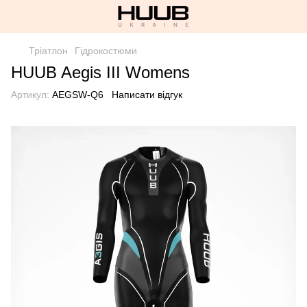
Тріатлон
Гідрокостюми
HUUB Aegis III Womens
Артикул:
AEGSW-Q6
Написати відгук