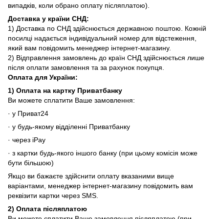
випадків, коли обрано оплату післяплатою).
Доставка у країни СНД
:
1) Доставка по СНД здійснюється державною поштою. Кожній
посилці надається індивідуальний номер для відстеження,
який вам повідомить менеджер інтернет-магазину.
2) Відправлення замовлень до країн СНД здійснюється лише
після оплати замовлення та за рахунок покупця.
Оплата для
України
:
1)
Оплата на картку Приватбанку
Ви можете сплатити Ваше замовлення:
· у Приват24
· у будь-якому відділенні Приватбанку
· через iPay
· з картки будь-якого іншого банку (при цьому комісія може
бути більшою)
Якщо ви бажаєте здійснити оплату вказаними вище
варіантами, менеджер інтернет-магазину повідомить вам
реквізити картки через SMS.
2)
Оплата післяплатою
Ви можете сплатити Ваше замовлення післяплатою (при