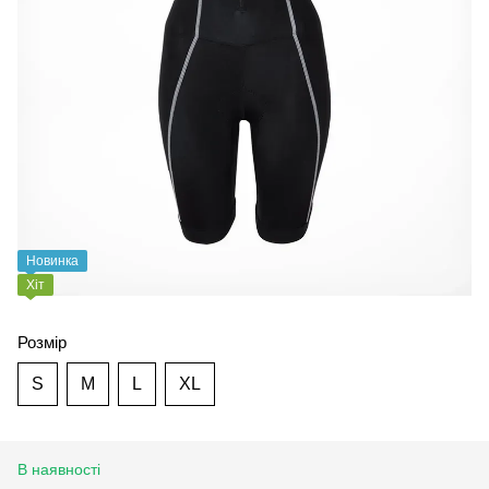
Новинка
Хіт
Розмір
S
M
L
XL
В наявності