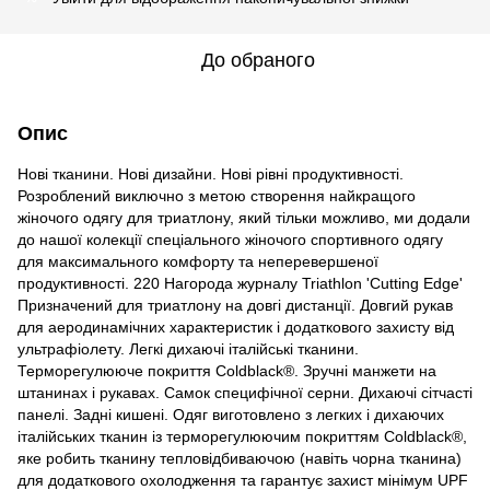
До обраного
Опис
Нові тканини. Нові дизайни. Нові рівні продуктивності.
Розроблений виключно з метою створення найкращого
жіночого одягу для триатлону, який тільки можливо, ми додали
до нашої колекції спеціального жіночого спортивного одягу
для максимального комфорту та неперевершеної
продуктивності. 220 Нагорода журналу Triathlon 'Cutting Edge'
Призначений для триатлону на довгі дистанції. Довгий рукав
для аеродинамічних характеристик і додаткового захисту від
ультрафіолету. Легкі дихаючі італійські тканини.
Терморегулююче покриття Coldblack®. Зручні манжети на
штанинах і рукавах. Самок специфічної серни. Дихаючі сітчасті
панелі. Задні кишені. Одяг виготовлено з легких і дихаючих
італійських тканин із терморегулюючим покриттям Coldblack®,
яке робить тканину тепловідбиваючою (навіть чорна тканина)
для додаткового охолодження та гарантує захист мінімум UPF