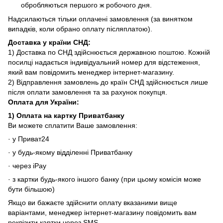
обробляються першого ж робочого дня.
Надсилаються тільки оплачені замовлення (за винятком
випадків, коли обрано оплату післяплатою).
Доставка у країни СНД
:
1) Доставка по СНД здійснюється державною поштою. Кожній
посилці надається індивідуальний номер для відстеження,
який вам повідомить менеджер інтернет-магазину.
2) Відправлення замовлень до країн СНД здійснюється лише
після оплати замовлення та за рахунок покупця.
Оплата для
України
:
1)
Оплата на картку Приватбанку
Ви можете сплатити Ваше замовлення:
· у Приват24
· у будь-якому відділенні Приватбанку
· через iPay
· з картки будь-якого іншого банку (при цьому комісія може
бути більшою)
Якщо ви бажаєте здійснити оплату вказаними вище
варіантами, менеджер інтернет-магазину повідомить вам
реквізити картки через SMS.