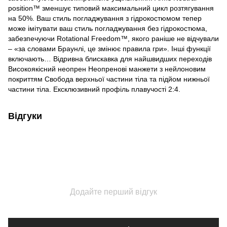
position™ зменшує типовий максимальний цикл розтягування
на 50%. Ваш стиль погладжування з гідрокостюмом тепер
може імітувати ваш стиль погладжування без гідрокостюма,
забезпечуючи Rotational Freedom™, якого раніше не відчували
– «за словами Браунлі, це змінює правила гри». Інші функції
включають… Відривна блискавка для найшвидших переходів
Високоякісний неопрен Неопренові манжети з нейлоновим
покриттям Свобода верхньої частини тіла та підйом нижньої
частини тіла. Ексклюзивний профіль плавучості 2:4.
Відгуки
Додайте перший відгук