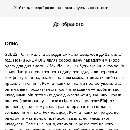
Увійти
для відображення накопичувальної знижки
%
До обраного
Опис
SUB22 - Оптимальна аеродинаміка на швидкості до 22 миль/
год. Новий ANEMOI 2 являє собою зміну парадигми у виборі
одягу для дня змагань. Ми більше, ніж будь-яка інша компанія
з виробництва триатлонного одягу, досліджували переваги
комфорту та аеродинамічності, які можна отримати, вибравши
правильні тканини. Кожна тканина, яку ми протестували, має
оптимальну продуктивність, коли її завдання — зробити вас
швидшими. Ми детально досліджували кожну тканину «кризи
опору» (криза опору — також відома як парадокс Ейфеля —
це явище, при якому коефіцієнт опору раптово падає зі
збільшенням числа Рейнольдса). Кожна тканина працює по-
різному та має приріст швидкості за власної унікальної
швидкості. Саме ці знання, отримані в результаті нашого
трирічного дослідження тканини та побудови матриці, дали