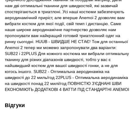
нам дві оптимальні тканини для швидкостей, які зазвичай
спостерігаються в триатлоні. Усі наші костюми забезпечують
аеродинамічний приріст, але вперше Anemoi 2 дозволяє вам
вибрати костюм для якої події, свій темп і дистанцію. Саме
наше широке аеродинамічне партнерство дозволяє нам
пропонувати вам найкращий готовий триатлонний одяг на
ринку сьогодні. HUUB - ШВИДШЕ НЕ СТАЄ! Тож для останньої
Anemoi 2 тепер ми можемо запропонувати два варіанти:
SUB22 і 22PLUS Для кожного костюма ми вибрали оптимальну
тканину для різних діапазонів швидкості, тобто у вас є
найшвидший костюм для вашої швидкості гонки, а не для
когось іншого. SUB22 - Оптимальна аеродинаміка на
швидкості до 22 миль/год 22PLUS - Оптимальна аеродинаміка
на швидкості понад 22 милі/год ПОВНІСТЮ З’ЄДНАНІ ШВИ
ЕКОНОМІЮТЬ ДОДАТКОВІ 4 ВАТТИ ПІД СТАНДАРТНІ ANEMOI
Відгуки